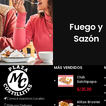
Fuego y
Sazón
MÁS VENDIDOS
Club
Salchipapa
S/
35.00
Conoce nuestros Locales
Alitas Broster
Pide por Delivery