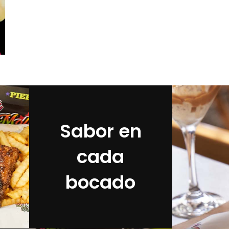
Sabor en
cada
bocado