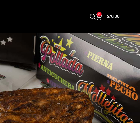
0
S/
0.00