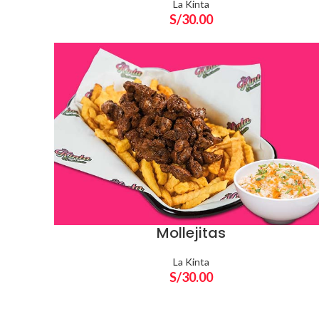
La Kinta
S/
30.00
Mollejitas
ADD TO CART
La Kinta
S/
30.00