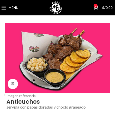
0
MENU
S/
0.00
Click to enlarge
* Imagen referencial
Anticuchos
servida con papas doradas y choclo graneado