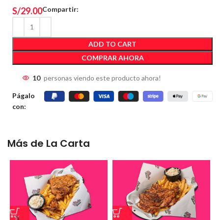
Compartir:
S/
29.00
ADD TO CART
COMPRAR AHORA
10
personas viendo este producto ahora!
Págalo
con:
Más de La Carta