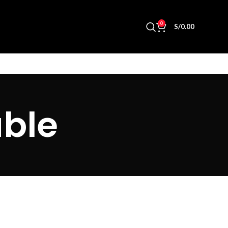
0
S/
0.00
able