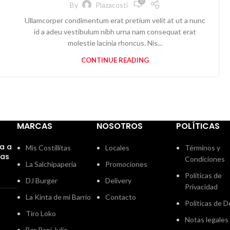
0
By
Plazacosti
Ullamcorper condimentum erat pretium velit at ut a nunc
id a adeu vestibulum nibh urna nam consequat erat
molestie lacinia rhoncus. Nis...
CONTINUE READING
MARCAS
NOSOTROS
POLÍTICAS
na a
Mis Costillitas
Locales
Términos y
bas
Condiciones
La Salchipaperia
Promociones
Políticas de
DJ Burger
Delivery
Privacidad
La Kinta de mi Barrio
Contacto
Políticas de D
Tiro Loko
Notas legales
Bar Papi Julio