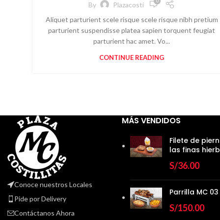
0
By
Plazacosti
Aliquet parturient scele risque scele risque nibh pretium
parturient suspendisse platea sapien torquent feugiat
parturient hac amet. Vo...
CONTINUE READING
MÁS VENDIDOS
Filete de pier
las finas hier
S/
36.00
Conoce nuestros Locales
Parrilla MC 03
Pide por Delivery
S/
150.00
Contáctanos Ahora